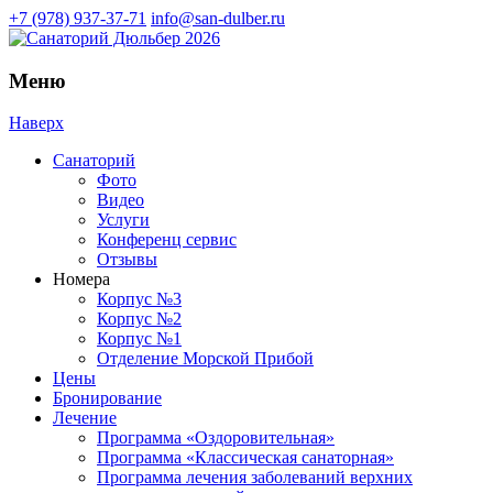
+7 (978) 937-37-71
info@san-dulber.ru
Меню
Наверх
Санаторий
Фото
Видео
Услуги
Конференц сервис
Отзывы
Номера
Корпус №3
Корпус №2
Корпус №1
Отделение Морской Прибой
Цены
Бронирование
Лечение
Программа «Оздоровительная»
Программа «Классическая санаторная»
Программа лечения заболеваний верхних